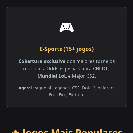
🎮
E-Sports (15+ jogos)
Cobertura exclusiva
dos maiores torneios
mundiais. Odds especiais para
CBLOL,
Mundial LoL
e Major CS2.
Jogos:
League of Legends, CS2, Dota 2, Valorant,
Free Fire, Fortnite
🔥 Jogos Mais Populares