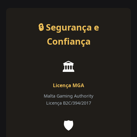
🔒 Segurança e
Confiança
🏛️
Licença MGA
Malta Gaming Authority
Licença B2C/394/2017
🛡️