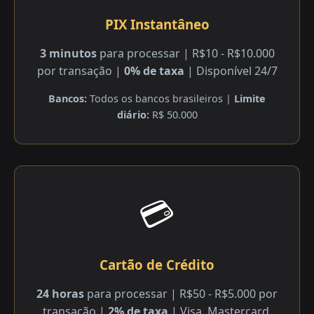
PIX Instantâneo
3 minutos
para processar | R$10 - R$10.000
por transação |
0% de taxa
| Disponível 24/7
Bancos:
Todos os bancos brasileiros |
Limite
diário:
R$ 50.000
💳
Cartão de Crédito
24 horas
para processar | R$50 - R$5.000 por
transação |
2% de taxa
| Visa, Mastercard,