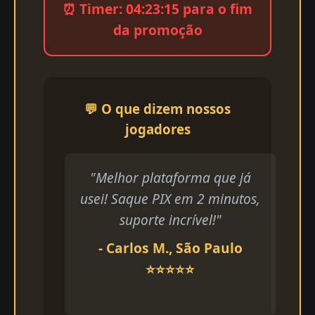
⏰ Timer: 04:23:15 para o fim
da promoção
💬 O que dizem nossos
jogadores
"Melhor plataforma que já
usei! Saque PIX em 2 minutos,
suporte incrível!"
- Carlos M., São Paulo
⭐⭐⭐⭐⭐