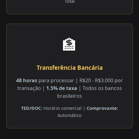
Total
🏦
Transferência Bancária
48 horas
para processar | R$20 - R$3.000 por
transação |
1.5% de taxa
| Todos os bancos
brasileiros
TED/DOC:
Horário comercial |
Comprovante:
Automático