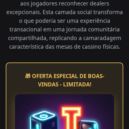
aos jogadores reconhecer dealers
excepcionais. Esta camada social transforma
o que poderia ser uma experiência
transacional em uma jornada comunitária
compartilhada, replicando a camaradagem
característica das mesas de cassino físicas.
🎁 OFERTA ESPECIAL DE BOAS-
VINDAS - LIMITADA!