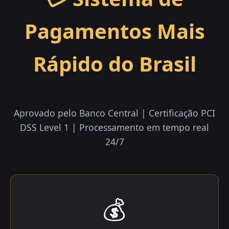
Pagamentos Mais
Rápido do Brasil
Aprovado pelo Banco Central | Certificação PCI
DSS Level 1 | Processamento em tempo real
24/7
💰