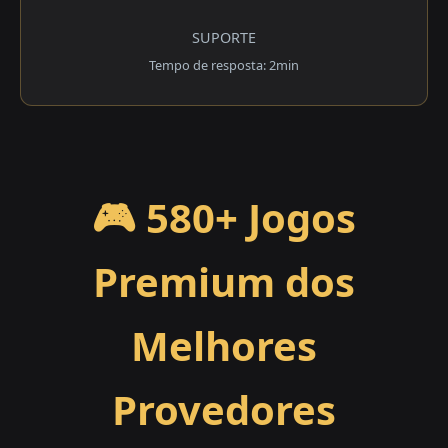
SUPORTE
Tempo de resposta: 2min
🎮 580+ Jogos
Premium dos
Melhores
Provedores