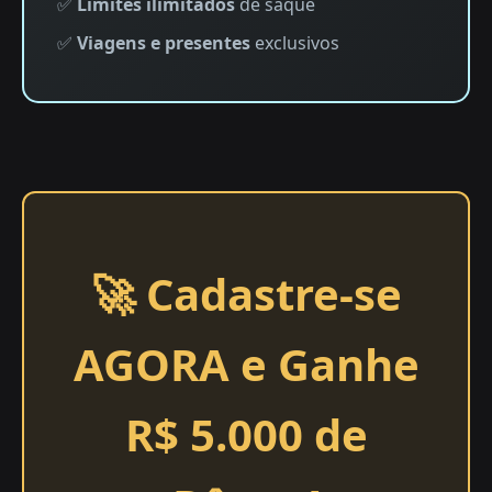
✅
Limites ilimitados
de saque
✅
Viagens e presentes
exclusivos
🚀 Cadastre-se
AGORA e Ganhe
R$ 5.000 de