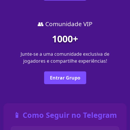
👥 Comunidade VIP
1000+
Junte-se a uma comunidade exclusiva de
jogadores e compartilhe experiências!
Entrar Grupo
📱 Como Seguir no Telegram