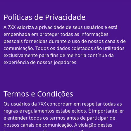
Políticas de Privacidade
A 7XX valoriza a privacidade de seus usuários e está
empenhada em proteger todas as informações
pessoais fornecidas durante o uso de nossos canais de
comunicação. Todos os dados coletados são utilizados
exclusivamente para fins de melhoria contínua da
experiência de nossos jogadores.
Termos e Condições
Os usuários da 7XX concordam em respeitar todas as
regras e regulamentos estabelecidos. É importante ler
e entender todos os termos antes de participar de
nossos canais de comunicação. A violação destes