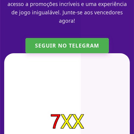
acesso a promoções incríveis e uma experiência
de jogo inigualável. Junte-se aos vencedores
agora!
SEGUIR NO TELEGRAM