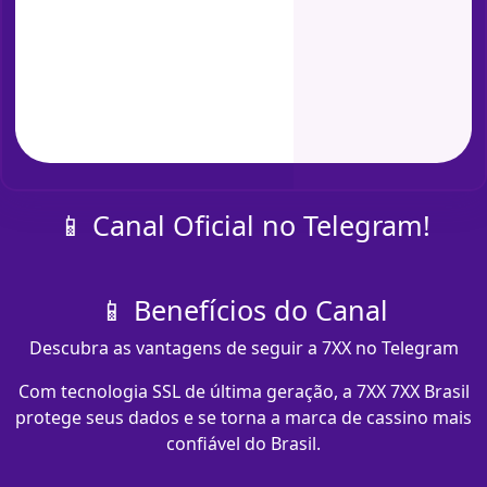
📱 Canal Oficial no Telegram!
📱 Benefícios do Canal
Descubra as vantagens de seguir a 7XX no Telegram
Com tecnologia SSL de última geração, a 7XX 7XX Brasil
protege seus dados e se torna a marca de cassino mais
confiável do Brasil.