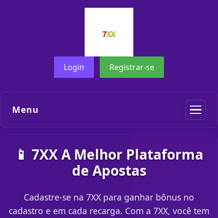
Login
Registrar-se
Menu
📱 7XX A Melhor Plataforma
de Apostas
Cadastre-se na 7XX para ganhar bônus no
cadastro e em cada recarga. Com a 7XX, você tem