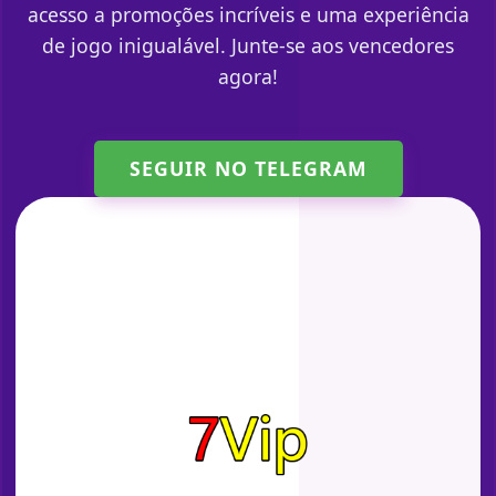
acesso a promoções incríveis e uma experiência
de jogo inigualável. Junte-se aos vencedores
agora!
SEGUIR NO TELEGRAM