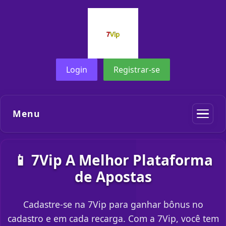
Login
Registrar-se
Menu
📱 7Vip A Melhor Plataforma
de Apostas
Cadastre-se na 7Vip para ganhar bônus no
cadastro e em cada recarga. Com a 7Vip, você tem