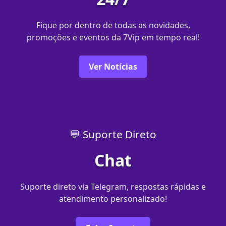
Fique por dentro de todas as novidades,
promoções e eventos da 7Vip em tempo real!
Ver Notícias
💬 Suporte Direto
Chat
Suporte direto via Telegram, respostas rápidas e
atendimento personalizado!