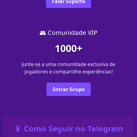
Falar Suporte
👥 Comunidade VIP
1000+
Junte-se a uma comunidade exclusiva de
jogadores e compartilhe experiências!
Entrar Grupo
📱 Como Seguir no Telegram