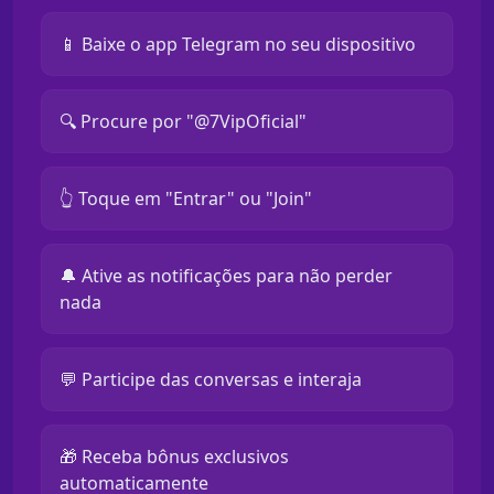
📱 Baixe o app Telegram no seu dispositivo
🔍 Procure por "@7VipOficial"
👆 Toque em "Entrar" ou "Join"
🔔 Ative as notificações para não perder
nada
💬 Participe das conversas e interaja
🎁 Receba bônus exclusivos
automaticamente