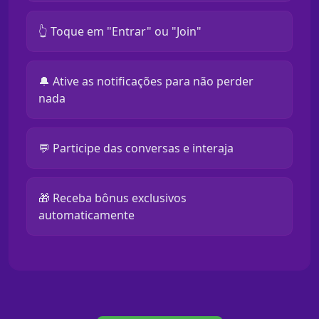
👆 Toque em "Entrar" ou "Join"
🔔 Ative as notificações para não perder
nada
💬 Participe das conversas e interaja
🎁 Receba bônus exclusivos
automaticamente