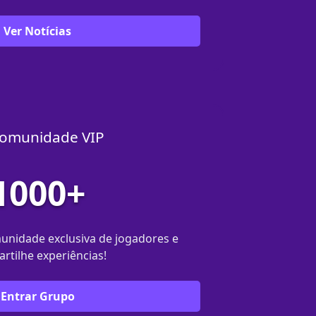
Ver Notícias
Comunidade VIP
1000+
unidade exclusiva de jogadores e
rtilhe experiências!
Entrar Grupo