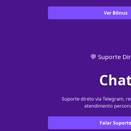
Ver Bônus
💬 Suporte Di
Cha
Suporte direto via Telegram, r
atendimento persona
Falar Suport