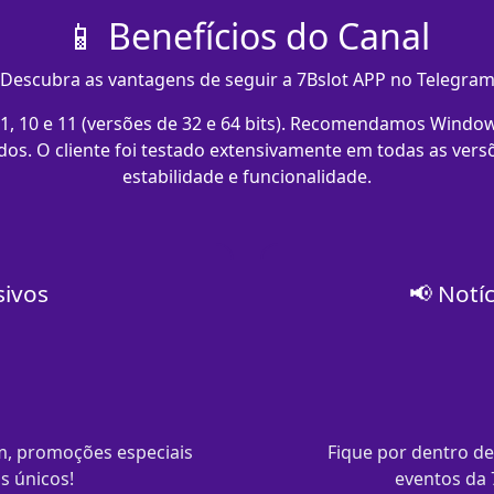
📱 Benefícios do Canal
Descubra as vantagens de seguir a 7Bslot APP no Telegra
8.1, 10 e 11 (versões de 32 e 64 bits). Recomendamos Wind
dos. O cliente foi testado extensivamente em todas as ver
estabilidade e funcionalidade.
sivos
📢 Notí
m, promoções especiais
Fique por dentro d
s únicos!
eventos da 