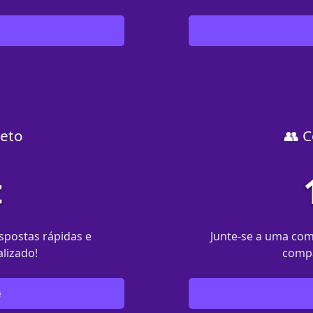
reto
👥 
t
espostas rápidas e
Junte-se a uma com
lizado!
compa
e