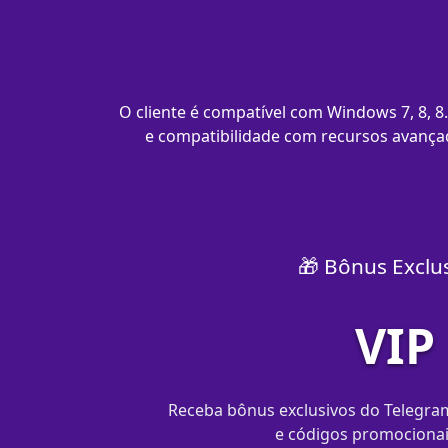
O cliente é compatível com Windows 7, 8, 
e compatibilidade com recursos avança
🎁 Bônus Exclu
VIP
Receba bônus exclusivos do Telegra
e códigos promocionai