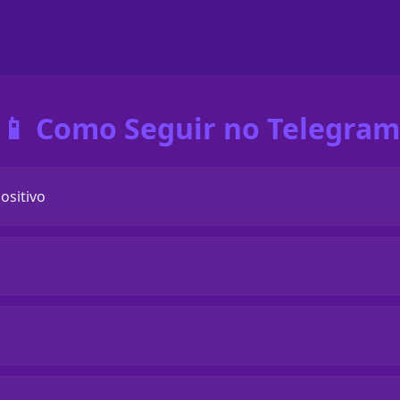
📱 Como Seguir no Telegram
ositivo