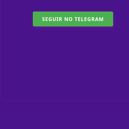
SEGUIR NO TELEGRAM