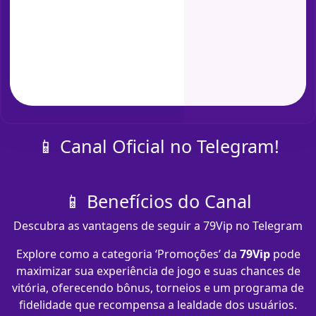
📱 Canal Oficial no Telegram!
📱 Benefícios do Canal
Descubra as vantagens de seguir a 79Vip no Telegram
Explore como a categoria ‘Promoções’ da
79Vip
pode
maximizar sua experiência de jogo e suas chances de
vitória, oferecendo bônus, torneios e um programa de
fidelidade que recompensa a lealdade dos usuários.