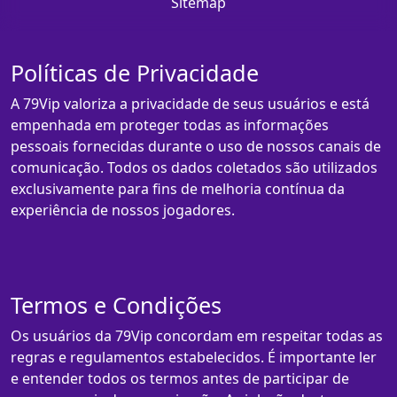
Sitemap
Políticas de Privacidade
A 79Vip valoriza a privacidade de seus usuários e está
empenhada em proteger todas as informações
pessoais fornecidas durante o uso de nossos canais de
comunicação. Todos os dados coletados são utilizados
exclusivamente para fins de melhoria contínua da
experiência de nossos jogadores.
Termos e Condições
Os usuários da 79Vip concordam em respeitar todas as
regras e regulamentos estabelecidos. É importante ler
e entender todos os termos antes de participar de