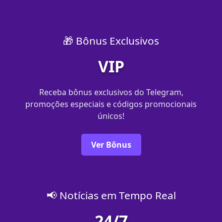
🎁 Bônus Exclusivos
VIP
Receba bônus exclusivos do Telegram,
promoções especiais e códigos promocionais
únicos!
Ver Bônus
📢 Notícias em Tempo Real
24/7