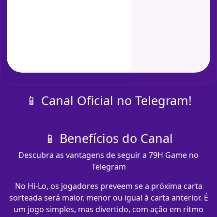
📱 Canal Oficial no Telegram!
📱 Benefícios do Canal
Descubra as vantagens de seguir a 79H Game no
Telegram
No Hi-Lo, os jogadores preveem se a próxima carta
sorteada será maior, menor ou igual à carta anterior. É
um jogo simples, mas divertido, com ação em ritmo