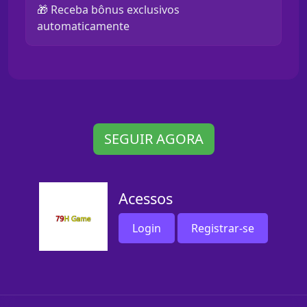
🎁 Receba bônus exclusivos
automaticamente
SEGUIR AGORA
Acessos
Login
Registrar-se