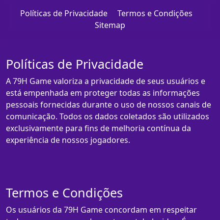
Políticas de Privacidade
Termos e Condições
Sitemap
Políticas de Privacidade
A 79H Game valoriza a privacidade de seus usuários e
está empenhada em proteger todas as informações
pessoais fornecidas durante o uso de nossos canais de
comunicação. Todos os dados coletados são utilizados
exclusivamente para fins de melhoria contínua da
experiência de nossos jogadores.
Termos e Condições
Os usuários da 79H Game concordam em respeitar