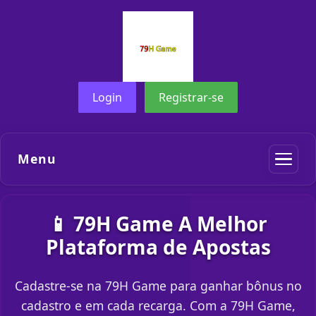
Login
Registrar-se
Menu
📱 79H Game A Melhor
Plataforma de Apostas
Cadastre-se na 79H Game para ganhar bônus no
cadastro e em cada recarga. Com a 79H Game,