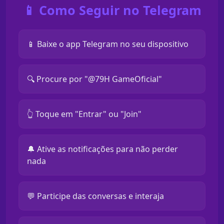
📱 Como Seguir no Telegram
📱 Baixe o app Telegram no seu dispositivo
🔍 Procure por "@79H GameOficial"
👆 Toque em "Entrar" ou "Join"
🔔 Ative as notificações para não perder
nada
💬 Participe das conversas e interaja