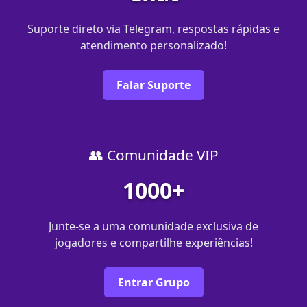
Suporte direto via Telegram, respostas rápidas e
atendimento personalizado!
Falar Suporte
👥 Comunidade VIP
1000+
Junte-se a uma comunidade exclusiva de
jogadores e compartilhe experiências!
Entrar Grupo