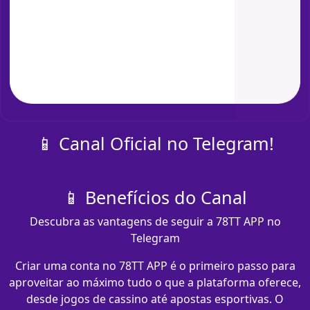
📱 Canal Oficial no Telegram!
📱 Benefícios do Canal
Descubra as vantagens de seguir a 78TT APP no
Telegram
Criar uma conta no 78TT APP é o primeiro passo para
aproveitar ao máximo tudo o que a plataforma oferece,
desde jogos de cassino até apostas esportivas. O