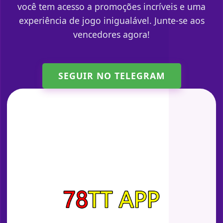
você tem acesso a promoções incríveis e uma
experiência de jogo inigualável. Junte-se aos
vencedores agora!
SEGUIR NO TELEGRAM