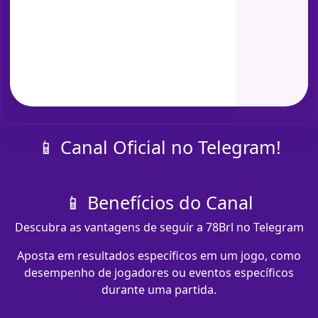
📱 Canal Oficial no Telegram!
📱 Benefícios do Canal
Descubra as vantagens de seguir a 78Brl no Telegram
Aposta em resultados específicos em um jogo, como
desempenho de jogadores ou eventos específicos
durante uma partida.