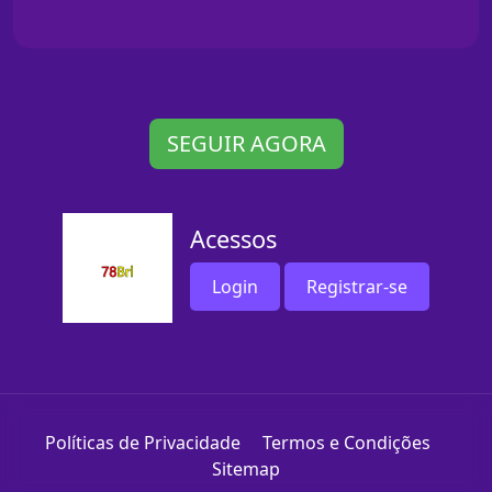
SEGUIR AGORA
Acessos
Login
Registrar-se
Políticas de Privacidade
Termos e Condições
Sitemap