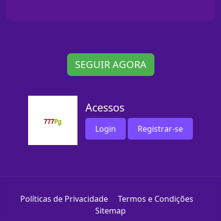
SEGUIR AGORA
Acessos
Login
Registrar-se
Políticas de Privacidade
Termos e Condições
Sitemap