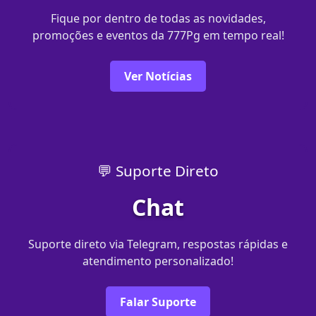
Fique por dentro de todas as novidades,
promoções e eventos da 777Pg em tempo real!
Ver Notícias
💬 Suporte Direto
Chat
Suporte direto via Telegram, respostas rápidas e
atendimento personalizado!
Falar Suporte