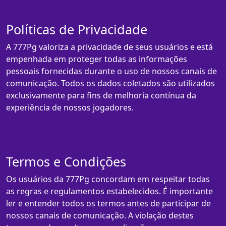
Políticas de Privacidade
A 777Pg valoriza a privacidade de seus usuários e está
empenhada em proteger todas as informações
pessoais fornecidas durante o uso de nossos canais de
comunicação. Todos os dados coletados são utilizados
exclusivamente para fins de melhoria contínua da
experiência de nossos jogadores.
Termos e Condições
Os usuários da 777Pg concordam em respeitar todas
as regras e regulamentos estabelecidos. É importante
ler e entender todos os termos antes de participar de
nossos canais de comunicação. A violação destes