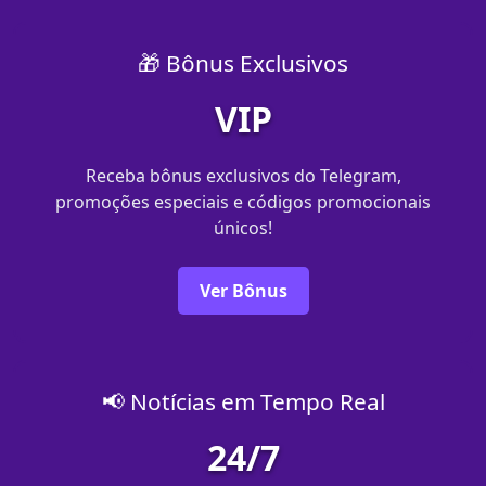
🎁 Bônus Exclusivos
VIP
Receba bônus exclusivos do Telegram,
promoções especiais e códigos promocionais
únicos!
Ver Bônus
📢 Notícias em Tempo Real
24/7