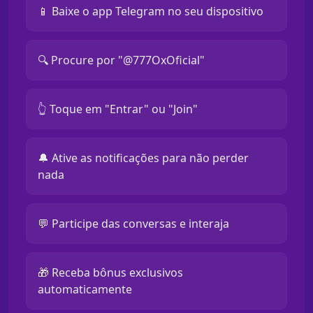
📱 Baixe o app Telegram no seu dispositivo
🔍 Procure por "@777OxOficial"
👆 Toque em "Entrar" ou "Join"
🔔 Ative as notificações para não perder
nada
💬 Participe das conversas e interaja
🎁 Receba bônus exclusivos
automaticamente