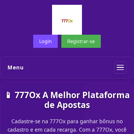
Login
Registrar-se
Menu
📱 777Ox A Melhor Plataforma
de Apostas
Cadastre-se na 777Ox para ganhar bônus no
cadastro e em cada recarga. Com a 777Ox, você