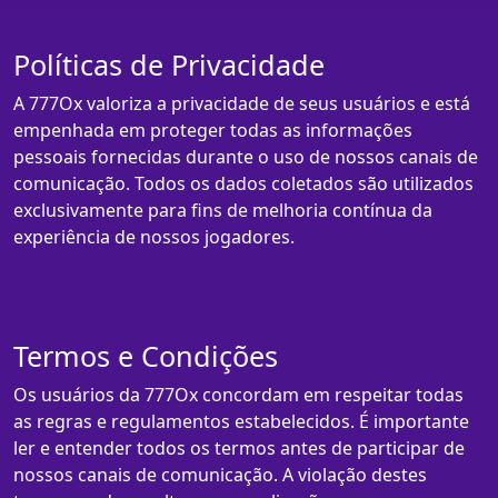
Políticas de Privacidade
A 777Ox valoriza a privacidade de seus usuários e está
empenhada em proteger todas as informações
pessoais fornecidas durante o uso de nossos canais de
comunicação. Todos os dados coletados são utilizados
exclusivamente para fins de melhoria contínua da
experiência de nossos jogadores.
Termos e Condições
Os usuários da 777Ox concordam em respeitar todas
as regras e regulamentos estabelecidos. É importante
ler e entender todos os termos antes de participar de
nossos canais de comunicação. A violação destes