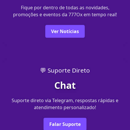
Fique por dentro de todas as novidades,
promoções e eventos da 777Ox em tempo real!
Ver Notícias
💬 Suporte Direto
Chat
Suporte direto via Telegram, respostas rápidas e
atendimento personalizado!
Falar Suporte