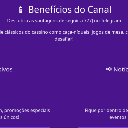
📱 Benefícios do Canal
Descubra as vantagens de seguir a 777J no Telegram
de clássicos do cassino como caça-níqueis, jogos de mesa, 
desafiar!
sivos
📢 Notí
m, promoções especiais
Fique por dentro d
s únicos!
eventos 