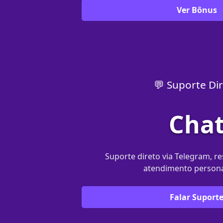
Ver Bônus
💬 Suporte Di
Cha
Suporte direto via Telegram, r
atendimento persona
Falar Suport