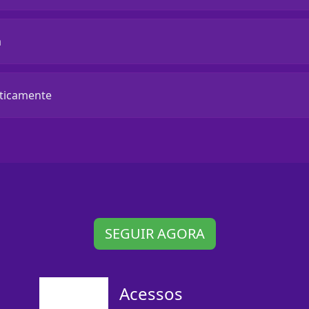
a
aticamente
SEGUIR AGORA
Acessos