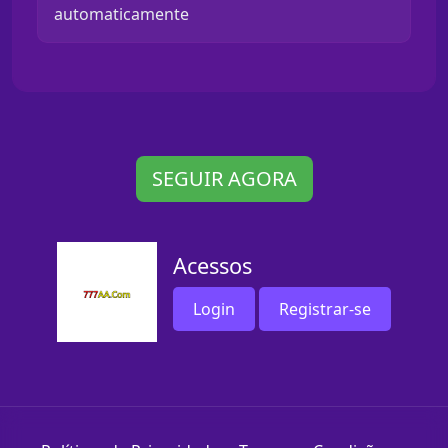
automaticamente
SEGUIR AGORA
Acessos
Login
Registrar-se