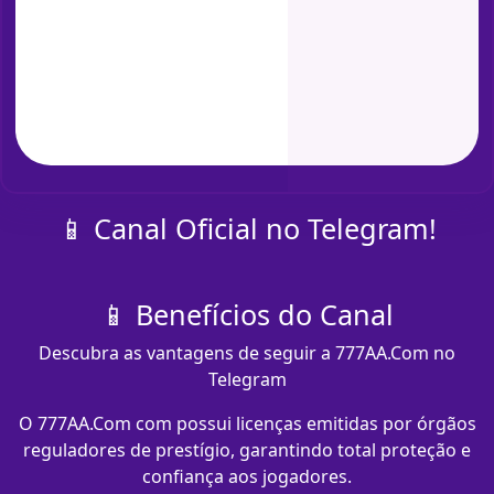
📱 Canal Oficial no Telegram!
📱 Benefícios do Canal
Descubra as vantagens de seguir a 777AA.Com no
Telegram
O 777AA.Com com​ possui licenças emitidas por órgãos
reguladores de prestígio, garantindo total proteção e
confiança aos jogadores.