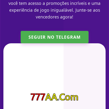
você tem acesso a promoções incríveis e uma
experiência de jogo inigualável. Junte-se aos
vencedores agora!
SEGUIR NO TELEGRAM