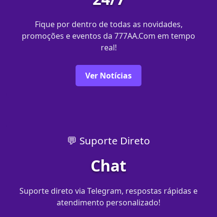
Fique por dentro de todas as novidades,
promoções e eventos da 777AA.Com em tempo
real!
Ver Notícias
💬 Suporte Direto
Chat
Suporte direto via Telegram, respostas rápidas e
atendimento personalizado!