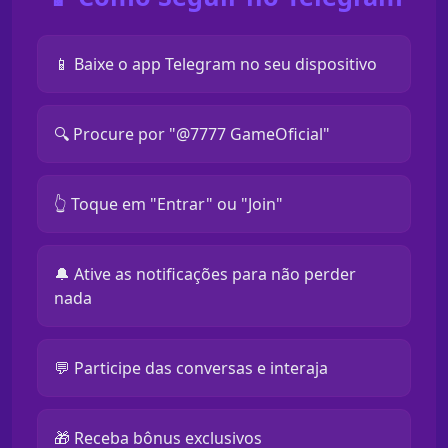
📱 Baixe o app Telegram no seu dispositivo
🔍 Procure por "@7777 GameOficial"
👆 Toque em "Entrar" ou "Join"
🔔 Ative as notificações para não perder
nada
💬 Participe das conversas e interaja
🎁 Receba bônus exclusivos