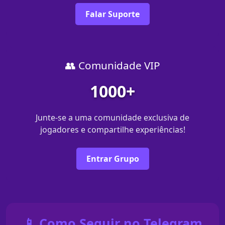
Falar Suporte
👥 Comunidade VIP
1000+
Junte-se a uma comunidade exclusiva de
jogadores e compartilhe experiências!
Entrar Grupo
📱 Como Seguir no Telegram