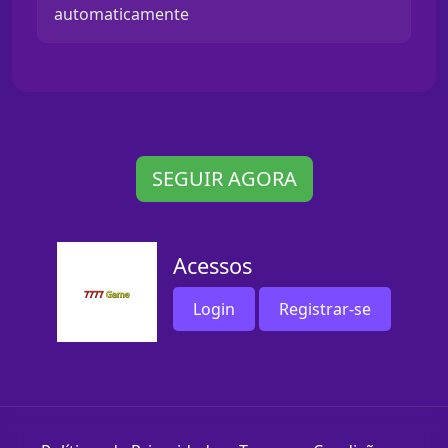
automaticamente
SEGUIR AGORA
Acessos
Login
Registrar-se