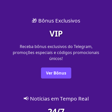
🎁 Bônus Exclusivos
VIP
Receba bônus exclusivos do Telegram,
promoções especiais e códigos promocionais
únicos!
Ver Bônus
📢 Notícias em Tempo Real
24/7