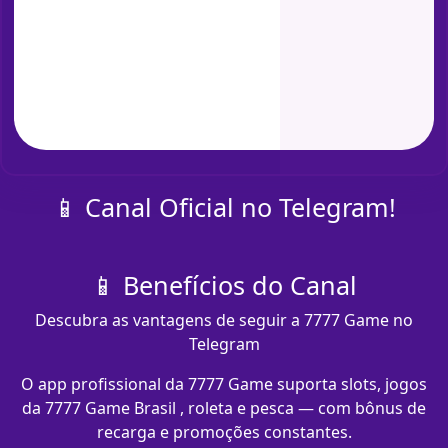
📱 Canal Oficial no Telegram!
📱 Benefícios do Canal
Descubra as vantagens de seguir a 7777 Game no
Telegram
O app profissional da 7777 Game suporta slots, jogos
da 7777 Game Brasil , roleta e pesca — com bônus de
recarga e promoções constantes.