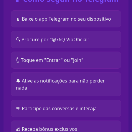
📱 Baixe o app Telegram no seu dispositivo
🔍 Procure por "@76Q VipOficial"
👆 Toque em "Entrar" ou "Join"
🔔 Ative as notificações para não perder
nada
💬 Participe das conversas e interaja
🎁 Receba bônus exclusivos