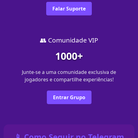
Falar Suporte
👥 Comunidade VIP
1000+
Junte-se a uma comunidade exclusiva de
jogadores e compartilhe experiências!
Entrar Grupo
📱 Como Seguir no Telegram