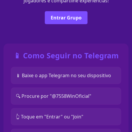
jogadores e compartilhe experiências!
Entrar Grupo
📱 Como Seguir no Telegram
📱 Baixe o app Telegram no seu dispositivo
🔍 Procure por "@7558WinOficial"
👆 Toque em "Entrar" ou "Join"