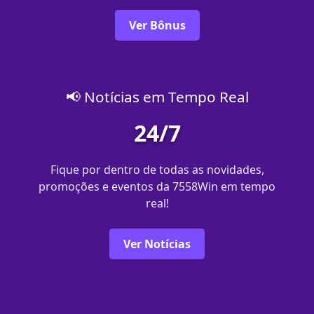
Ver Bônus
📢 Notícias em Tempo Real
24/7
Fique por dentro de todas as novidades,
promoções e eventos da 7558Win em tempo
real!
Ver Notícias