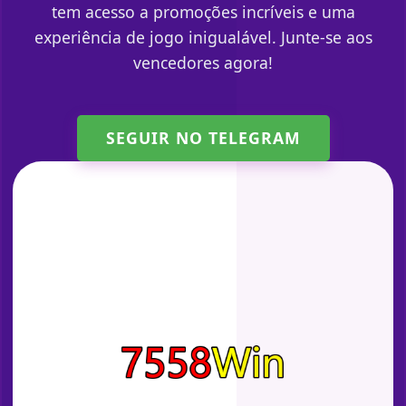
tem acesso a promoções incríveis e uma
experiência de jogo inigualável. Junte-se aos
vencedores agora!
SEGUIR NO TELEGRAM