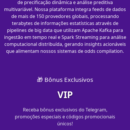
de precificação dinâmica e análise preditiva
multivariável. Nossa plataforma integra feeds de dados
de mais de 150 provedores globais, processando
terabytes de informações estatísticas através de
pipelines de big data que utilizam Apache Kafka para
ingestão em tempo real e Spark Streaming para análise
computacional distribuída, gerando insights acionáveis
que alimentam nossos sistemas de odds compilation.
🎁 Bônus Exclusivos
VIP
Receba bônus exclusivos do Telegram,
promoções especiais e códigos promocionais
únicos!