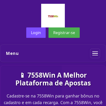
Login
Registrar-se
Menu
📱 7558Win A Melhor
Plataforma de Apostas
Cadastre-se na 7558Win para ganhar bônus no
cadastro e em cada recarga. Com a 7558Win, você