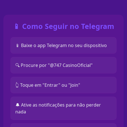
📱 Como Seguir no Telegram
📱 Baixe o app Telegram no seu dispositivo
🔍 Procure por "@747 CasinoOficial"
👆 Toque em "Entrar" ou "Join"
🔔 Ative as notificações para não perder
nada