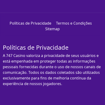
Políticas de Privacidade
Termos e Condições
Sitemap
Políticas de Privacidade
A 747 Casino valoriza a privacidade de seus usuários e
está empenhada em proteger todas as informações
pessoais fornecidas durante o uso de nossos canais de
comunicação. Todos os dados coletados são utilizados
exclusivamente para fins de melhoria contínua da
experiência de nossos jogadores.