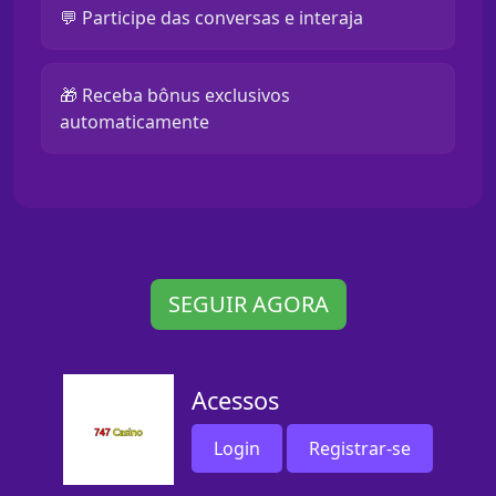
💬 Participe das conversas e interaja
🎁 Receba bônus exclusivos
automaticamente
SEGUIR AGORA
Acessos
Login
Registrar-se