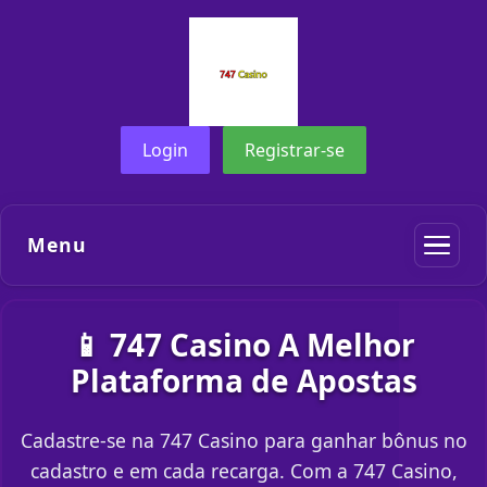
Login
Registrar-se
Menu
📱 747 Casino A Melhor
Plataforma de Apostas
Cadastre-se na 747 Casino para ganhar bônus no
cadastro e em cada recarga. Com a 747 Casino,