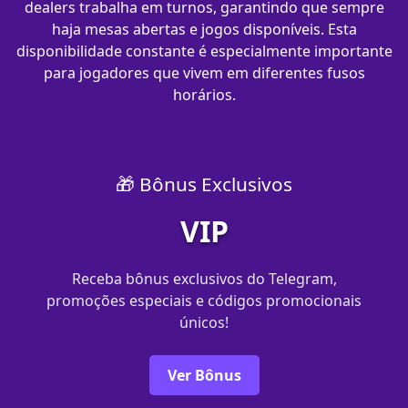
dealers trabalha em turnos, garantindo que sempre
haja mesas abertas e jogos disponíveis. Esta
disponibilidade constante é especialmente importante
para jogadores que vivem em diferentes fusos
horários.
🎁 Bônus Exclusivos
VIP
Receba bônus exclusivos do Telegram,
promoções especiais e códigos promocionais
únicos!
Ver Bônus