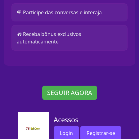
💬 Participe das conversas e interaja
🎁 Receba bônus exclusivos
automaticamente
SEGUIR AGORA
Acessos
Login
Registrar-se