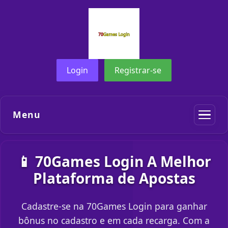
Login
Registrar-se
Menu
📱 70Games Login A Melhor
Plataforma de Apostas
Cadastre-se na 70Games Login para ganhar
bônus no cadastro e em cada recarga. Com a