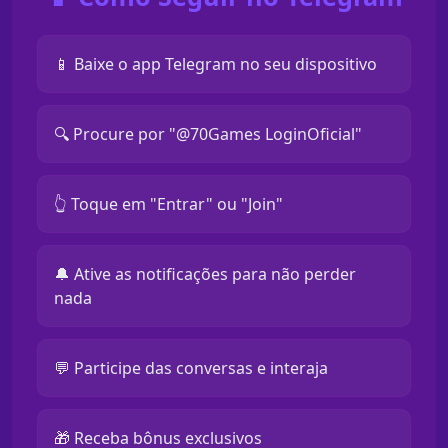
📱 Baixe o app Telegram no seu dispositivo
🔍 Procure por "@70Games LoginOficial"
👆 Toque em "Entrar" ou "Join"
🔔 Ative as notificações para não perder
nada
💬 Participe das conversas e interaja
🎁 Receba bônus exclusivos