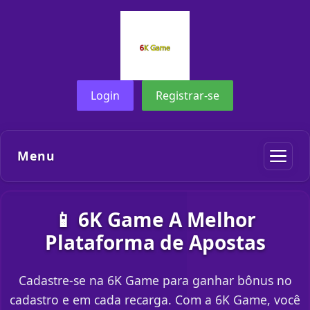
Login
Registrar-se
Menu
📱 6K Game A Melhor
Plataforma de Apostas
Cadastre-se na 6K Game para ganhar bônus no
cadastro e em cada recarga. Com a 6K Game, você