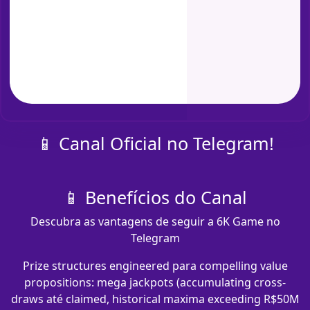
📱 Canal Oficial no Telegram!
📱 Benefícios do Canal
Descubra as vantagens de seguir a 6K Game no
Telegram
Prize structures engineered para compelling value
propositions: mega jackpots (accumulating cross-
draws até claimed, historical maxima exceeding R$50M