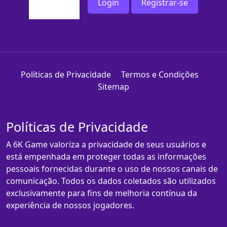
Login
Registrar-se
Políticas de Privacidade
Termos e Condições
Sitemap
Políticas de Privacidade
A 6K Game valoriza a privacidade de seus usuários e
está empenhada em proteger todas as informações
pessoais fornecidas durante o uso de nossos canais de
comunicação. Todos os dados coletados são utilizados
exclusivamente para fins de melhoria contínua da
experiência de nossos jogadores.