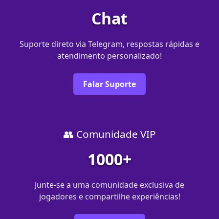
Chat
Suporte direto via Telegram, respostas rápidas e
atendimento personalizado!
Falar Suporte
👥 Comunidade VIP
1000+
Junte-se a uma comunidade exclusiva de
jogadores e compartilhe experiências!