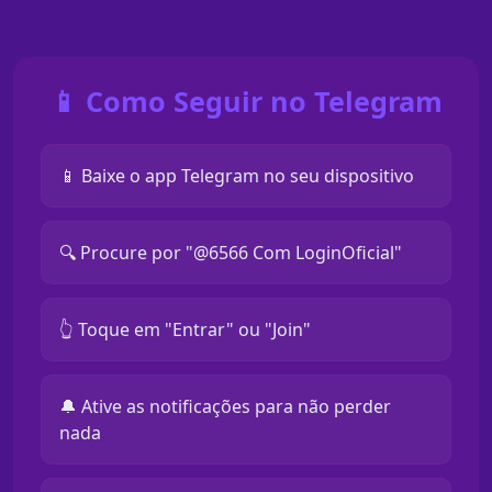
📱 Como Seguir no Telegram
📱 Baixe o app Telegram no seu dispositivo
🔍 Procure por "@6566 Com LoginOficial"
👆 Toque em "Entrar" ou "Join"
🔔 Ative as notificações para não perder
nada