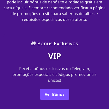
pode incluir bônus de depósito e rodadas grátis em
caça-níqueis. É sempre recomendado verificar a página
de promoções do site para saber os detalhes e
requisitos específicos dessa oferta.
🎁 Bônus Exclusivos
VIP
Receba bônus exclusivos do Telegram,
promoções especiais e códigos promocionais
únicos!
Ver Bônus