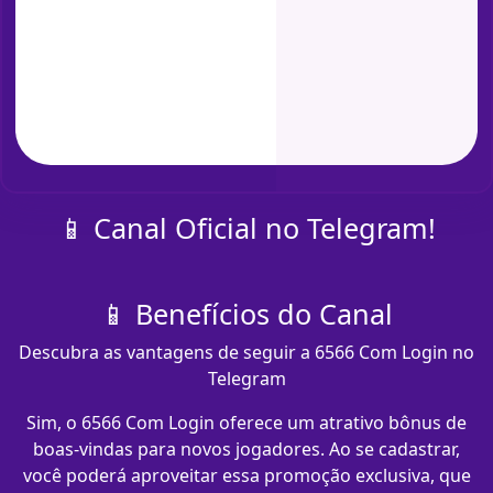
📱 Canal Oficial no Telegram!
📱 Benefícios do Canal
Descubra as vantagens de seguir a 6566 Com Login no
Telegram
Sim, o 6566 Com Login oferece um atrativo bônus de
boas-vindas para novos jogadores. Ao se cadastrar,
você poderá aproveitar essa promoção exclusiva, que