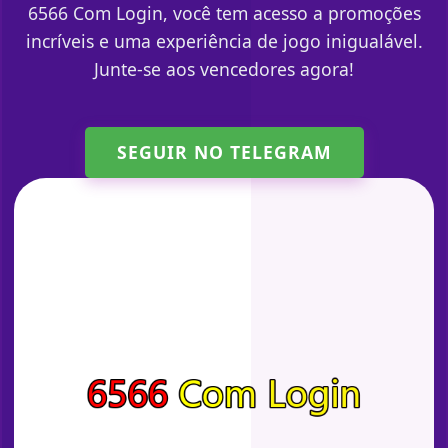
6566 Com Login, você tem acesso a promoções
incríveis e uma experiência de jogo inigualável.
Junte-se aos vencedores agora!
SEGUIR NO TELEGRAM