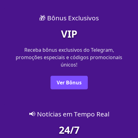
🎁 Bônus Exclusivos
VIP
Receba bônus exclusivos do Telegram,
promoções especiais e códigos promocionais
únicos!
Ver Bônus
📢 Notícias em Tempo Real
24/7