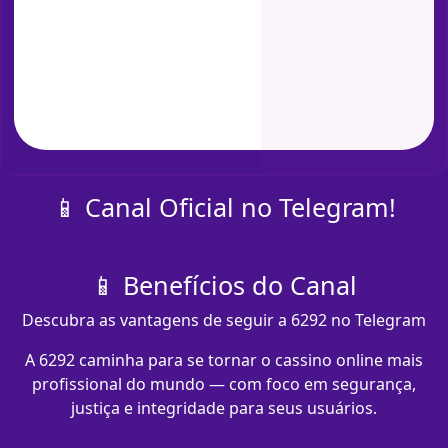
📱 Canal Oficial no Telegram!
📱 Benefícios do Canal
Descubra as vantagens de seguir a 6292 no Telegram
A 6292 caminha para se tornar o cassino online mais
profissional do mundo — com foco em segurança,
justiça e integridade para seus usuários.