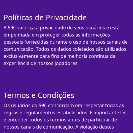
Políticas de Privacidade
A 59C valoriza a privacidade de seus usuários e está
empenhada em proteger todas as informações
pessoais fornecidas durante o uso de nossos canais de
comunicação. Todos os dados coletados são utilizados
exclusivamente para fins de melhoria contínua da
experiência de nossos jogadores.
Termos e Condições
Os usuários da 59C concordam em respeitar todas as
regras e regulamentos estabelecidos. É importante ler
e entender todos os termos antes de participar de
nossos canais de comunicação. A violação destes