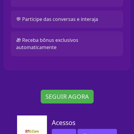
💬 Participe das conversas e interaja
🎁 Receba bônus exclusivos
automaticamente
SEGUIR AGORA
Acessos