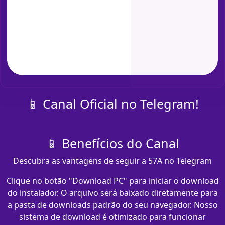
📱 Canal Oficial no Telegram!
📱 Benefícios do Canal
Descubra as vantagens de seguir a 57A no Telegram
Clique no botão "Download PC" para iniciar o download
do instalador. O arquivo será baixado diretamente para
a pasta de downloads padrão do seu navegador. Nosso
sistema de download é otimizado para funcionar