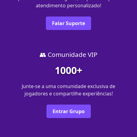
atendimento personalizado!
Falar Suporte
👥 Comunidade VIP
1000+
Junte-se a uma comunidade exclusiva de
jogadores e compartilhe experiências!
Entrar Grupo