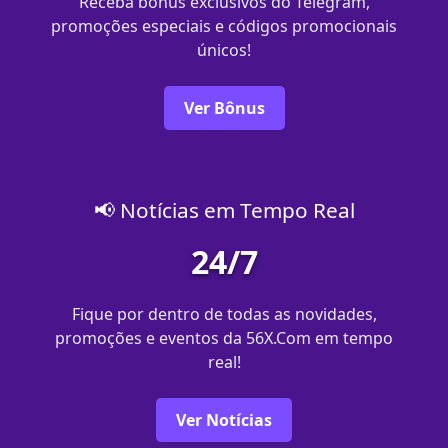
Receba bônus exclusivos do Telegram,
promoções especiais e códigos promocionais
únicos!
Ver Bônus
📢 Notícias em Tempo Real
24/7
Fique por dentro de todas as novidades,
promoções e eventos da 56X.Com em tempo
real!
Ver Notícias