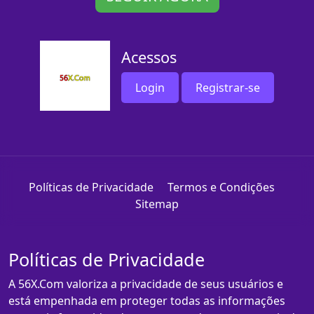
Acessos
Login
Registrar-se
Políticas de Privacidade
Termos e Condições
Sitemap
Políticas de Privacidade
A 56X.Com valoriza a privacidade de seus usuários e
está empenhada em proteger todas as informações