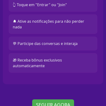
👆 Toque em "Entrar" ou "Join"
🔔 Ative as notificações para não perder
nada
💬 Participe das conversas e interaja
🎁 Receba bônus exclusivos
automaticamente
SEGUIR AGORA