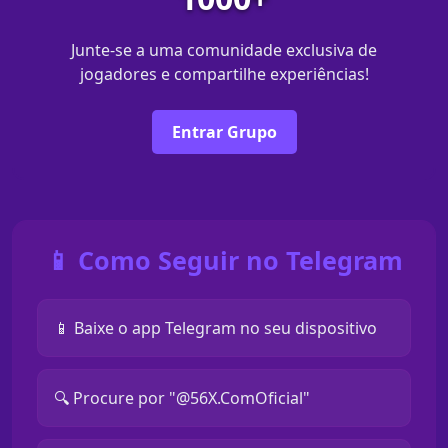
Junte-se a uma comunidade exclusiva de
jogadores e compartilhe experiências!
Entrar Grupo
📱 Como Seguir no Telegram
📱 Baixe o app Telegram no seu dispositivo
🔍 Procure por "@56X.ComOficial"