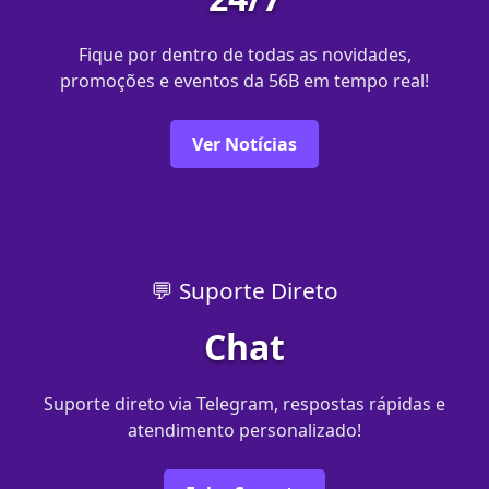
Fique por dentro de todas as novidades,
promoções e eventos da 56B em tempo real!
Ver Notícias
💬 Suporte Direto
Chat
Suporte direto via Telegram, respostas rápidas e
atendimento personalizado!