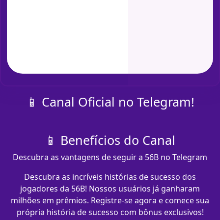
📱 Canal Oficial no Telegram!
📱 Benefícios do Canal
Descubra as vantagens de seguir a 56B no Telegram
Descubra as incríveis histórias de sucesso dos
jogadores da 56B! Nossos usuários já ganharam
milhões em prêmios. Registre-se agora e comece sua
própria história de sucesso com bônus exclusivos!