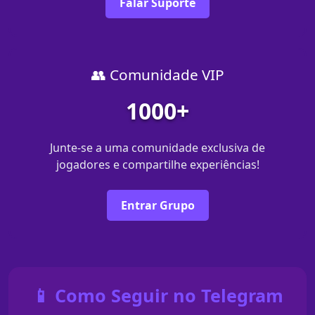
Falar Suporte
👥 Comunidade VIP
1000+
Junte-se a uma comunidade exclusiva de
jogadores e compartilhe experiências!
Entrar Grupo
📱 Como Seguir no Telegram