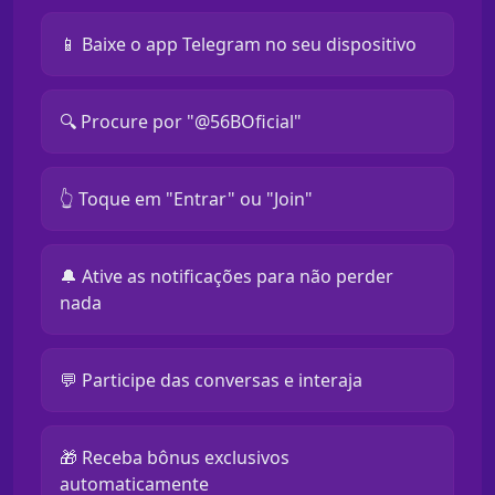
📱 Baixe o app Telegram no seu dispositivo
🔍 Procure por "@56BOficial"
👆 Toque em "Entrar" ou "Join"
🔔 Ative as notificações para não perder
nada
💬 Participe das conversas e interaja
🎁 Receba bônus exclusivos
automaticamente