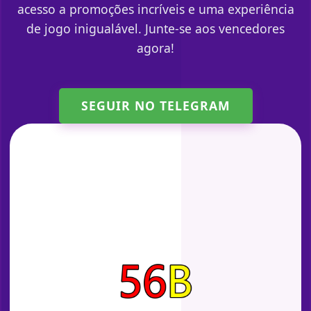
acesso a promoções incríveis e uma experiência
de jogo inigualável. Junte-se aos vencedores
agora!
SEGUIR NO TELEGRAM