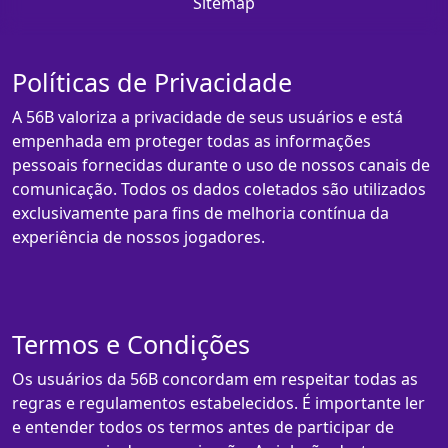
Sitemap
Políticas de Privacidade
A 56B valoriza a privacidade de seus usuários e está
empenhada em proteger todas as informações
pessoais fornecidas durante o uso de nossos canais de
comunicação. Todos os dados coletados são utilizados
exclusivamente para fins de melhoria contínua da
experiência de nossos jogadores.
Termos e Condições
Os usuários da 56B concordam em respeitar todas as
regras e regulamentos estabelecidos. É importante ler
e entender todos os termos antes de participar de