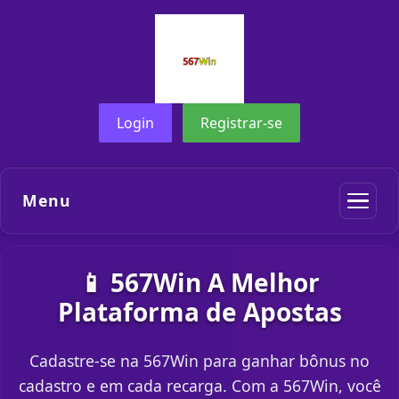
Login
Registrar-se
Menu
📱 567Win A Melhor
Plataforma de Apostas
Cadastre-se na 567Win para ganhar bônus no
cadastro e em cada recarga. Com a 567Win, você