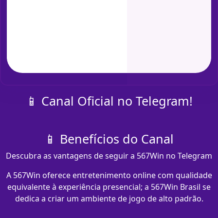
📱 Canal Oficial no Telegram!
📱 Benefícios do Canal
Descubra as vantagens de seguir a 567Win no Telegram
A 567Win oferece entretenimento online com qualidade
equivalente à experiência presencial; a 567Win Brasil se
dedica a criar um ambiente de jogo de alto padrão.