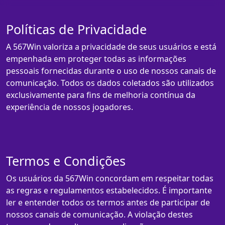
Políticas de Privacidade
A 567Win valoriza a privacidade de seus usuários e está
empenhada em proteger todas as informações
pessoais fornecidas durante o uso de nossos canais de
comunicação. Todos os dados coletados são utilizados
exclusivamente para fins de melhoria contínua da
experiência de nossos jogadores.
Termos e Condições
Os usuários da 567Win concordam em respeitar todas
as regras e regulamentos estabelecidos. É importante
ler e entender todos os termos antes de participar de
nossos canais de comunicação. A violação destes