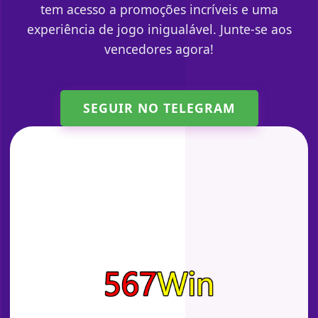
tem acesso a promoções incríveis e uma
experiência de jogo inigualável. Junte-se aos
vencedores agora!
SEGUIR NO TELEGRAM