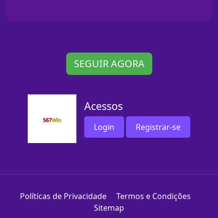
SEGUIR AGORA
Acessos
Login
Registrar-se
Políticas de Privacidade
Termos e Condições
Sitemap