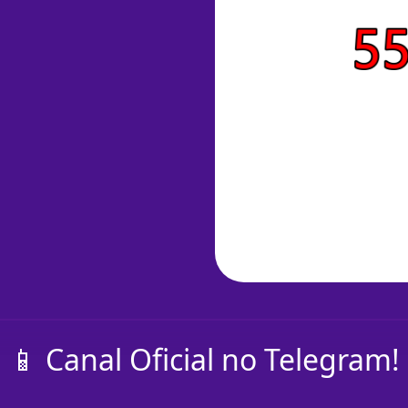
📱 Canal Oficial no Telegram!