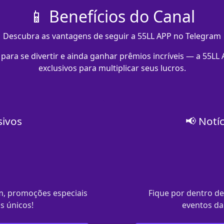
📱 Benefícios do Canal
Descubra as vantagens de seguir a 55LL APP no Telegram
 para se divertir e ainda ganhar prêmios incríveis — a 5
exclusivos para multiplicar seus lucros.
sivos
📢 Notí
m, promoções especiais
Fique por dentro d
s únicos!
eventos da