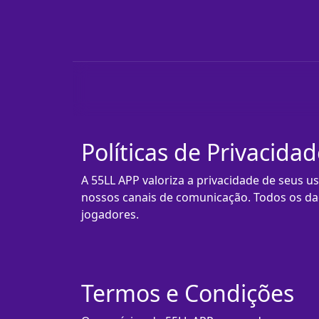
Políticas de Privacida
A 55LL APP valoriza a privacidade de seus 
nossos canais de comunicação. Todos os dad
jogadores.
Termos e Condições