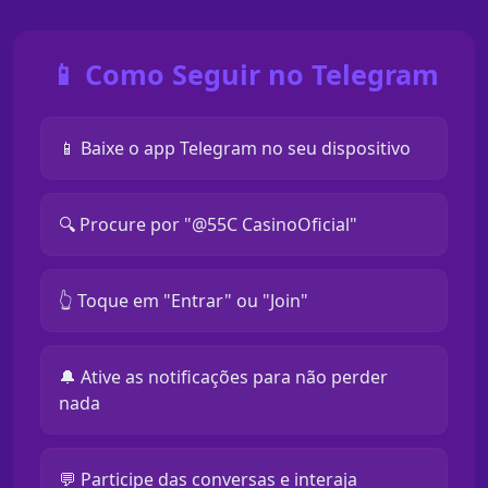
📱 Como Seguir no Telegram
📱 Baixe o app Telegram no seu dispositivo
🔍 Procure por "@55C CasinoOficial"
👆 Toque em "Entrar" ou "Join"
🔔 Ative as notificações para não perder
nada
💬 Participe das conversas e interaja