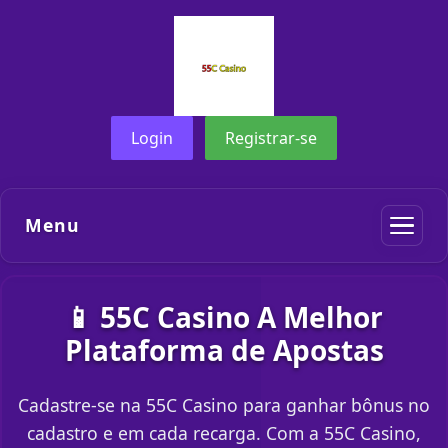
Login
Registrar-se
Menu
📱 55C Casino A Melhor
Plataforma de Apostas
Cadastre-se na 55C Casino para ganhar bônus no
cadastro e em cada recarga. Com a 55C Casino,