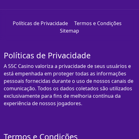
Políticas de Privacidade
Termos e Condições
Sitemap
Políticas de Privacidade
A 55C Casino valoriza a privacidade de seus usuários e
está empenhada em proteger todas as informações
pessoais fornecidas durante o uso de nossos canais de
comunicação. Todos os dados coletados são utilizados
exclusivamente para fins de melhoria contínua da
experiência de nossos jogadores.
Termos e Condições