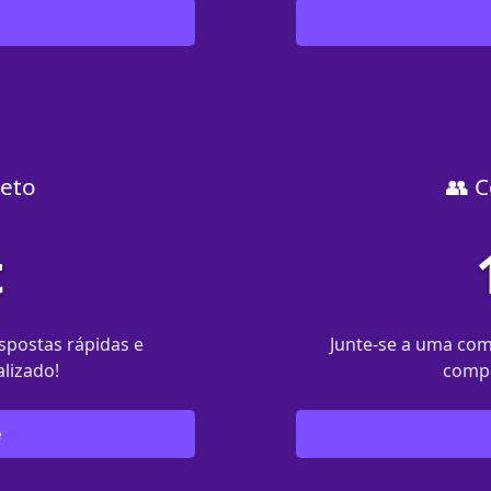
reto
👥 
t
espostas rápidas e
Junte-se a uma com
lizado!
compa
e