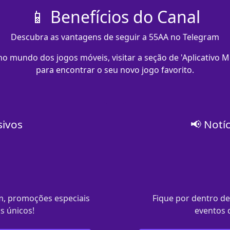
📱 Benefícios do Canal
Descubra as vantagens de seguir a 55AA no Telegram
 mundo dos jogos móveis, visitar a seção de 'Aplicativo M
para encontrar o seu novo jogo favorito.
sivos
📢 Notí
m, promoções especiais
Fique por dentro d
s únicos!
eventos 