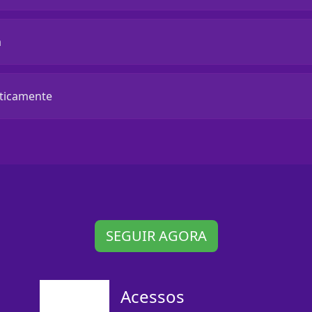
a
aticamente
SEGUIR AGORA
Acessos