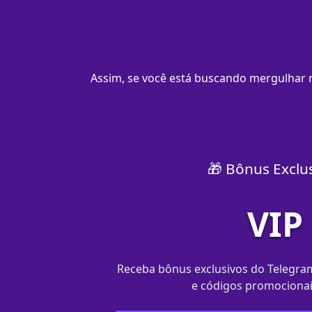
Assim, se você está buscando mergulhar no
🎁 Bônus Exclu
VIP
Receba bônus exclusivos do Telegra
e códigos promocionai