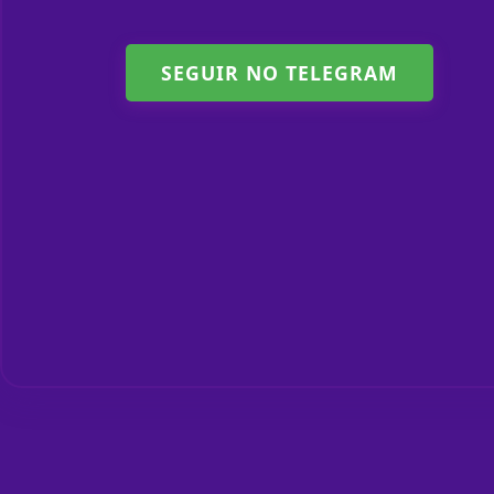
SEGUIR NO TELEGRAM