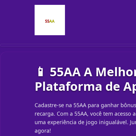
📱 55AA A Melho
Plataforma de A
Cadastre-se na 55AA para ganhar bônus
recarga. Com a 55AA, você tem acesso a
uma experiência de jogo inigualável. J
agora!