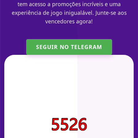
tem acesso a promoções incríveis e uma
experiência de jogo inigualável. Junte-se aos
vencedores agora!
SEGUIR NO TELEGRAM