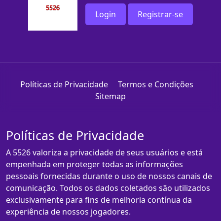
Login
Registrar-se
Políticas de Privacidade
Termos e Condições
Sitemap
Políticas de Privacidade
A 5526 valoriza a privacidade de seus usuários e está
empenhada em proteger todas as informações
pessoais fornecidas durante o uso de nossos canais de
comunicação. Todos os dados coletados são utilizados
exclusivamente para fins de melhoria contínua da
experiência de nossos jogadores.