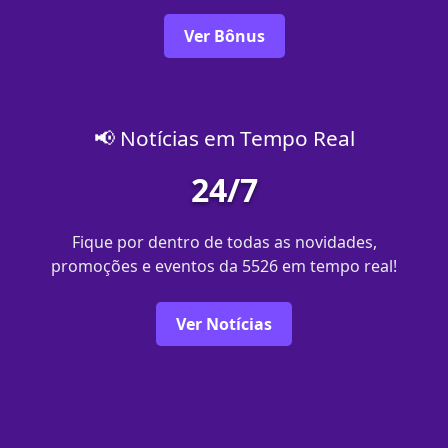
Ver Bônus
📢 Notícias em Tempo Real
24/7
Fique por dentro de todas as novidades,
promoções e eventos da 5526 em tempo real!
Ver Notícias