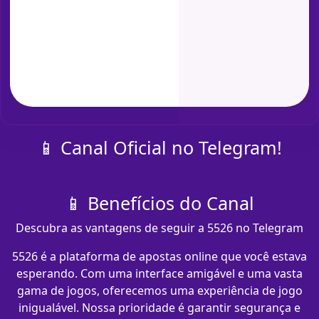
📱 Canal Oficial no Telegram!
📱 Benefícios do Canal
Descubra as vantagens de seguir a 5526 no Telegram
5526 é a plataforma de apostas online que você estava
esperando. Com uma interface amigável e uma vasta
gama de jogos, oferecemos uma experiência de jogo
inigualável. Nossa prioridade é garantir segurança e