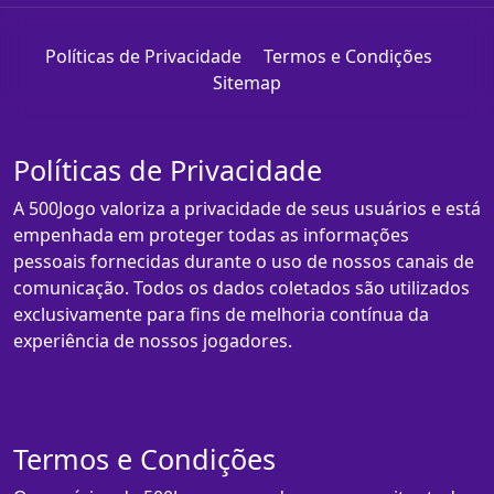
Políticas de Privacidade
Termos e Condições
Sitemap
Políticas de Privacidade
A 500Jogo valoriza a privacidade de seus usuários e está
empenhada em proteger todas as informações
pessoais fornecidas durante o uso de nossos canais de
comunicação. Todos os dados coletados são utilizados
exclusivamente para fins de melhoria contínua da
experiência de nossos jogadores.
Termos e Condições