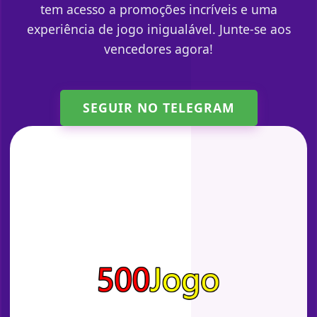
tem acesso a promoções incríveis e uma
experiência de jogo inigualável. Junte-se aos
vencedores agora!
SEGUIR NO TELEGRAM