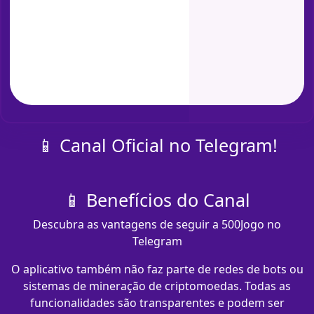
📱 Canal Oficial no Telegram!
📱 Benefícios do Canal
Descubra as vantagens de seguir a 500Jogo no
Telegram
O aplicativo também não faz parte de redes de bots ou
sistemas de mineração de criptomoedas. Todas as
funcionalidades são transparentes e podem ser