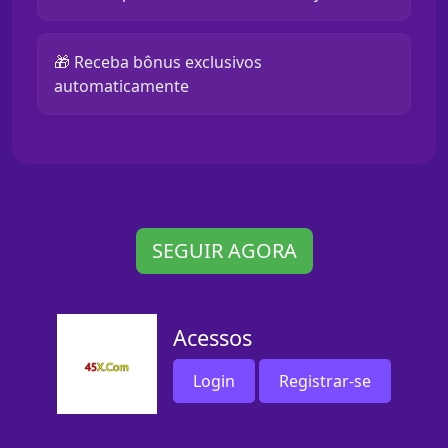
🎁 Receba bônus exclusivos
automaticamente
SEGUIR AGORA
Acessos
Login
Registrar-se