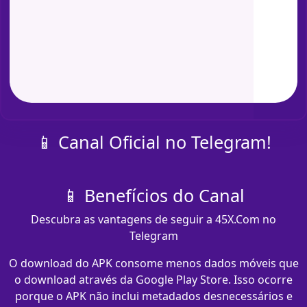
📱 Canal Oficial no Telegram!
📱 Benefícios do Canal
Descubra as vantagens de seguir a 45X.Com no
Telegram
O download do APK consome menos dados móveis que
o download através da Google Play Store. Isso ocorre
porque o APK não inclui metadados desnecessários e