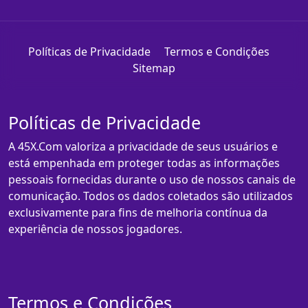
Políticas de Privacidade
Termos e Condições
Sitemap
Políticas de Privacidade
A 45X.Com valoriza a privacidade de seus usuários e
está empenhada em proteger todas as informações
pessoais fornecidas durante o uso de nossos canais de
comunicação. Todos os dados coletados são utilizados
exclusivamente para fins de melhoria contínua da
experiência de nossos jogadores.
Termos e Condições