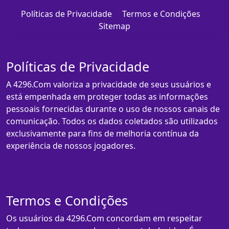
Políticas de Privacidade
Termos e Condições
Sitemap
Políticas de Privacidade
A 4296.Com valoriza a privacidade de seus usuários e
está empenhada em proteger todas as informações
pessoais fornecidas durante o uso de nossos canais de
comunicação. Todos os dados coletados são utilizados
exclusivamente para fins de melhoria contínua da
experiência de nossos jogadores.
Termos e Condições
Os usuários da 4296.Com concordam em respeitar