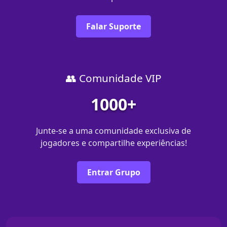
Falar Suporte
👥 Comunidade VIP
1000+
Junte-se a uma comunidade exclusiva de
jogadores e compartilhe experiências!
Entrar Grupo