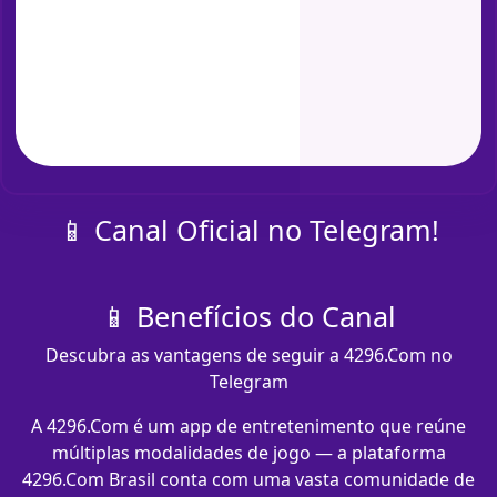
📱 Canal Oficial no Telegram!
📱 Benefícios do Canal
Descubra as vantagens de seguir a 4296.Com no
Telegram
A 4296.Com é um app de entretenimento que reúne
múltiplas modalidades de jogo — a plataforma
4296.Com Brasil conta com uma vasta comunidade de