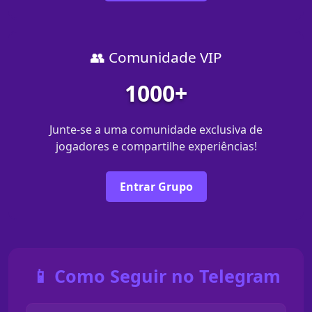
👥 Comunidade VIP
1000+
Junte-se a uma comunidade exclusiva de
jogadores e compartilhe experiências!
Entrar Grupo
📱 Como Seguir no Telegram