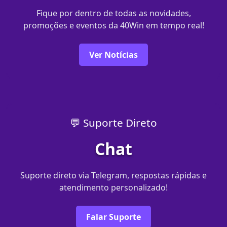
Fique por dentro de todas as novidades,
promoções e eventos da 40Win em tempo real!
Ver Notícias
💬 Suporte Direto
Chat
Suporte direto via Telegram, respostas rápidas e
atendimento personalizado!
Falar Suporte