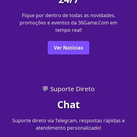
Fique por dentro de todas as novidades,
promoções e eventos da 36Game.Com em
tempo real!
Ver Notícias
💬 Suporte Direto
Chat
Suporte direto via Telegram, respostas rápidas e
atendimento personalizado!