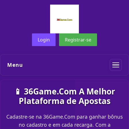
Login
Registrar-se
Menu
📱 36Game.Com A Melhor
Plataforma de Apostas
Cadastre-se na 36Game.Com para ganhar bônus
no cadastro e em cada recarga. Com a