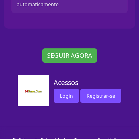
automaticamente
SEGUIR AGORA
Acessos
Login
Registrar-se