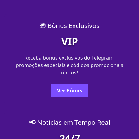
🎁 Bônus Exclusivos
VIP
Receba bônus exclusivos do Telegram,
promoções especiais e códigos promocionais
únicos!
Ver Bônus
📢 Notícias em Tempo Real
24/7