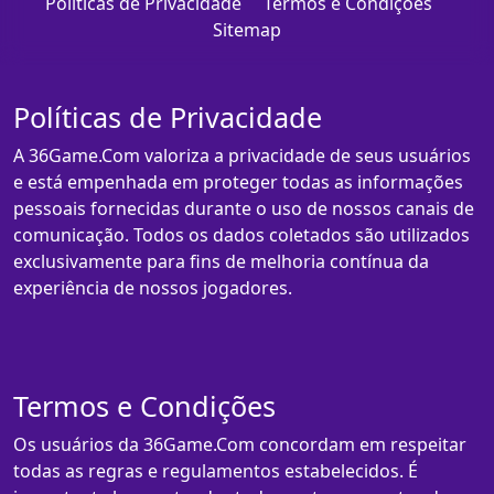
Políticas de Privacidade
Termos e Condições
Sitemap
Políticas de Privacidade
A 36Game.Com valoriza a privacidade de seus usuários
e está empenhada em proteger todas as informações
pessoais fornecidas durante o uso de nossos canais de
comunicação. Todos os dados coletados são utilizados
exclusivamente para fins de melhoria contínua da
experiência de nossos jogadores.
Termos e Condições
Os usuários da 36Game.Com concordam em respeitar
todas as regras e regulamentos estabelecidos. É