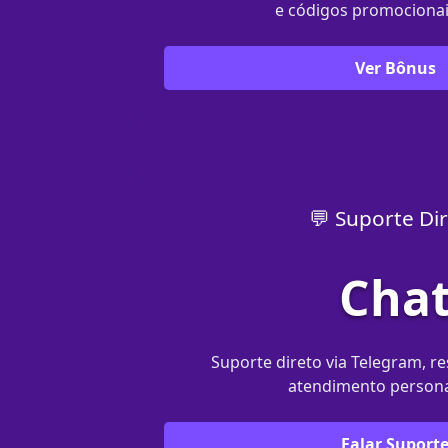
e códigos promocionai
Ver Bônus
💬 Suporte Di
Cha
Suporte direto via Telegram, r
atendimento persona
Falar Suport