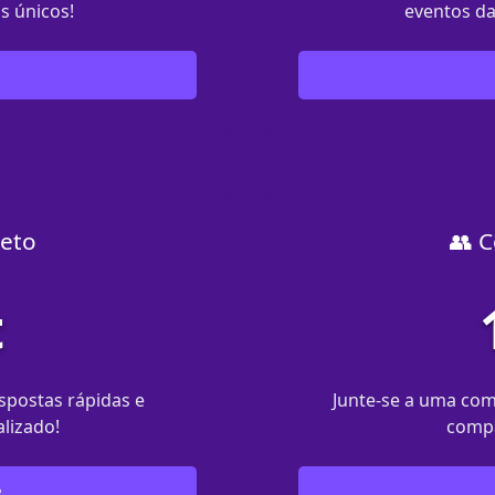
s únicos!
eventos da
reto
👥 
t
espostas rápidas e
Junte-se a uma com
lizado!
compa
e