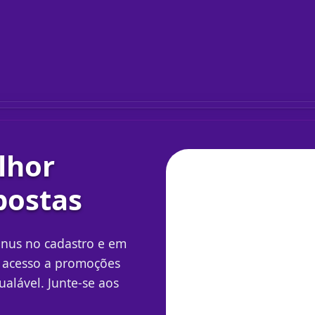
lhor
postas
nus no cadastro e em
 acesso a promoções
ualável. Junte-se aos