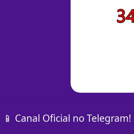
📱 Canal Oficial no Telegram!