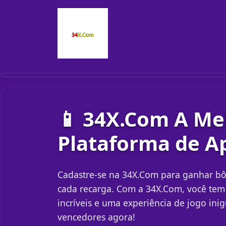
📱 34X.Com A Me
Plataforma de A
Cadastre-se na 34X.Com para ganhar bô
cada recarga. Com a 34X.Com, você tem
incríveis e uma experiência de jogo inig
vencedores agora!