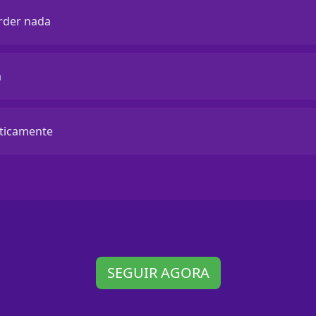
erder nada
a
aticamente
SEGUIR AGORA