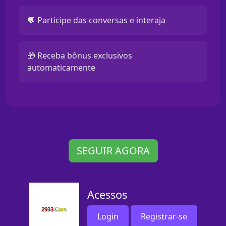
💬 Participe das conversas e interaja
🎁 Receba bônus exclusivos
automaticamente
SEGUIR AGORA
Acessos
Login
Registrar-se