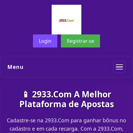
Login
Registrar-se
Menu
📱 2933.Com A Melhor
Plataforma de Apostas
Cadastre-se na 2933.Com para ganhar bônus no
cadastro e em cada recarga. Com a 2933.Com,