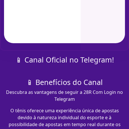
📱 Canal Oficial no Telegram!
📱 Benefícios do Canal
Descubra as vantagens de seguir a 28R Com Login no
Telegram
O tênis oferece uma experiência única de apostas
devido à natureza individual do esporte e à
possibilidade de apostas em tempo real durante os