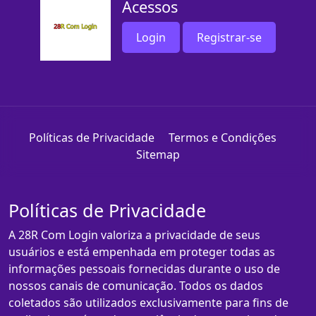
Acessos
Login
Registrar-se
Políticas de Privacidade
Termos e Condições
Sitemap
Políticas de Privacidade
A 28R Com Login valoriza a privacidade de seus
usuários e está empenhada em proteger todas as
informações pessoais fornecidas durante o uso de
nossos canais de comunicação. Todos os dados
coletados são utilizados exclusivamente para fins de