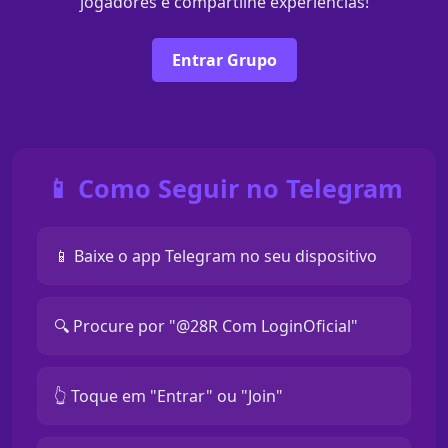
jogadores e compartilhe experiências!
Entrar Grupo
📱 Como Seguir no Telegram
📱 Baixe o app Telegram no seu dispositivo
🔍 Procure por "@28R Com LoginOficial"
👆 Toque em "Entrar" ou "Join"