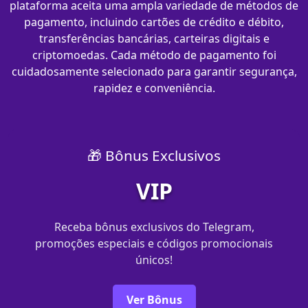
plataforma aceita uma ampla variedade de métodos de
pagamento, incluindo cartões de crédito e débito,
transferências bancárias, carteiras digitais e
criptomoedas. Cada método de pagamento foi
cuidadosamente selecionado para garantir segurança,
rapidez e conveniência.
🎁 Bônus Exclusivos
VIP
Receba bônus exclusivos do Telegram,
promoções especiais e códigos promocionais
únicos!
Ver Bônus