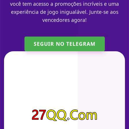
você tem acesso a promoções incríveis e uma
experiência de jogo inigualável. Junte-se aos
vencedores agora!
SEGUIR NO TELEGRAM