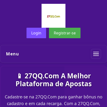
Login
Registrar-se
Menu
📱 27QQ.Com A Melhor
Plataforma de Apostas
Cadastre-se na 27QQ.Com para ganhar bônus no
cadastro e em cada recarga. Com a 27QQ.Com,