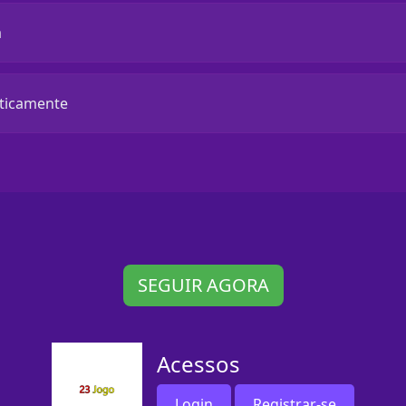
a
aticamente
SEGUIR AGORA
Acessos
Login
Registrar-se