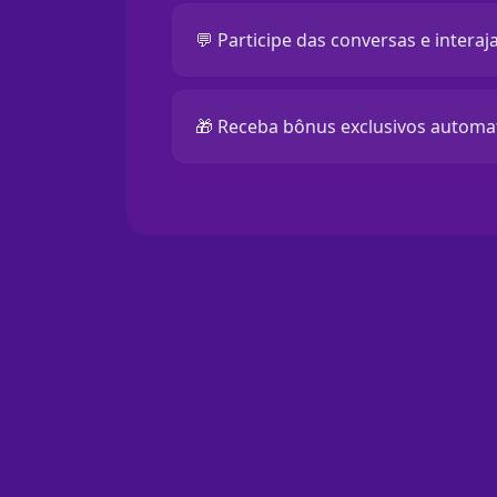
💬 Participe das conversas e interaj
🎁 Receba bônus exclusivos autom