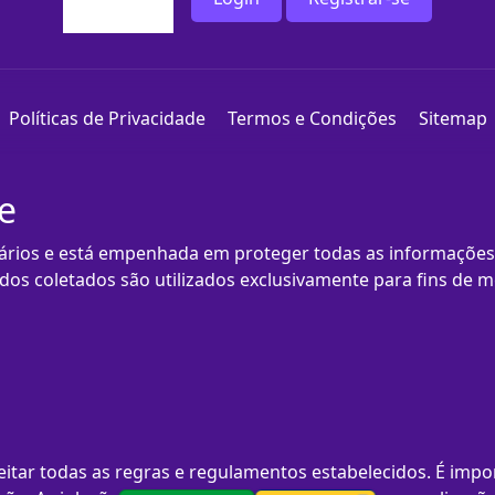
Políticas de Privacidade
Termos e Condições
Sitemap
de
suários e está empenhada em proteger todas as informações
os coletados são utilizados exclusivamente para fins de m
tar todas as regras e regulamentos estabelecidos. É impor