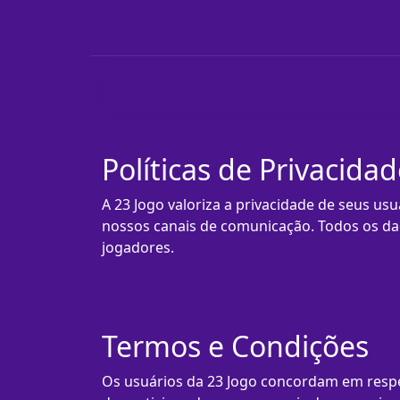
Políticas de Privacida
A 23 Jogo valoriza a privacidade de seus u
nossos canais de comunicação. Todos os dad
jogadores.
Termos e Condições
Os usuários da 23 Jogo concordam em respei