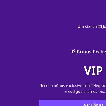
Um site da 23 J
🎁 Bônus Exclu
VIP
Receba bônus exclusivos do Telegra
e códigos promocionai
Ver Bônus