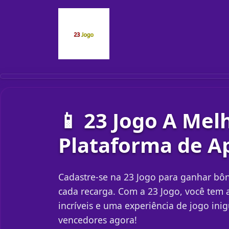
📱 23 Jogo A Mel
Plataforma de A
Cadastre-se na 23 Jogo para ganhar bô
cada recarga. Com a 23 Jogo, você tem
incríveis e uma experiência de jogo inig
vencedores agora!