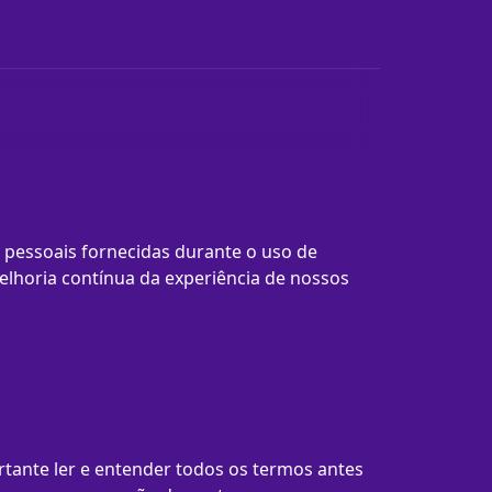
 pessoais fornecidas durante o uso de
elhoria contínua da experiência de nossos
tante ler e entender todos os termos antes