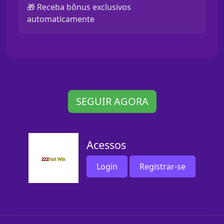
🎁 Receba bônus exclusivos
automaticamente
SEGUIR AGORA
Acessos
Login
Registrar-se