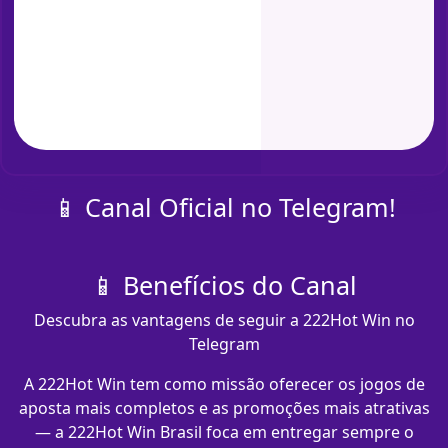
📱 Canal Oficial no Telegram!
📱 Benefícios do Canal
Descubra as vantagens de seguir a 222Hot Win no
Telegram
A 222Hot Win tem como missão oferecer os jogos de
aposta mais completos e as promoções mais atrativas
— a 222Hot Win Brasil foca em entregar sempre o