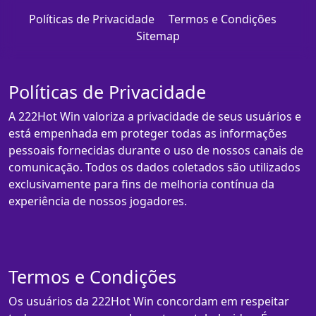
Políticas de Privacidade
Termos e Condições
Sitemap
Políticas de Privacidade
A 222Hot Win valoriza a privacidade de seus usuários e
está empenhada em proteger todas as informações
pessoais fornecidas durante o uso de nossos canais de
comunicação. Todos os dados coletados são utilizados
exclusivamente para fins de melhoria contínua da
experiência de nossos jogadores.
Termos e Condições
Os usuários da 222Hot Win concordam em respeitar