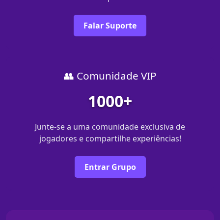
Falar Suporte
👥 Comunidade VIP
1000+
Junte-se a uma comunidade exclusiva de
jogadores e compartilhe experiências!
Entrar Grupo