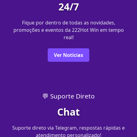
24/7
Fique por dentro de todas as novidades,
promoções e eventos da 222Hot Win em tempo
real!
Ver Notícias
💬 Suporte Direto
Chat
Suporte direto via Telegram, respostas rápidas e
atendimento personalizado!