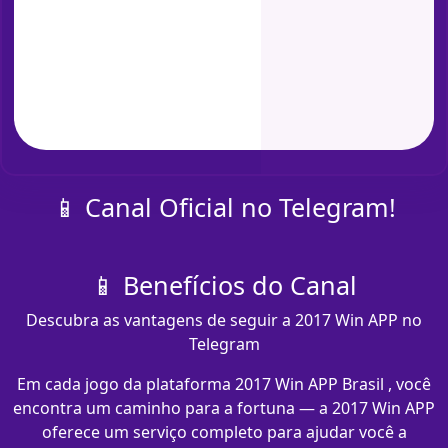
📱 Canal Oficial no Telegram!
📱 Benefícios do Canal
Descubra as vantagens de seguir a 2017 Win APP no
Telegram
Em cada jogo da plataforma 2017 Win APP Brasil , você
encontra um caminho para a fortuna — a 2017 Win APP
oferece um serviço completo para ajudar você a