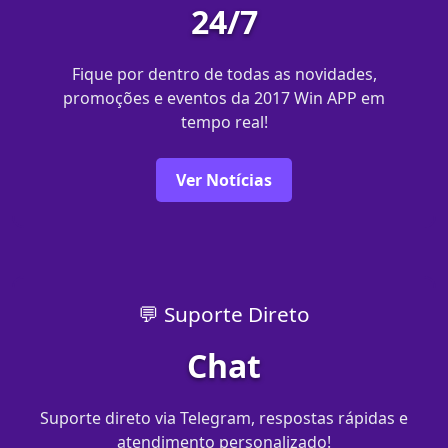
24/7
Fique por dentro de todas as novidades,
promoções e eventos da 2017 Win APP em
tempo real!
Ver Notícias
💬 Suporte Direto
Chat
Suporte direto via Telegram, respostas rápidas e
atendimento personalizado!