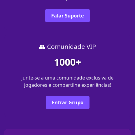
Falar Suporte
👥 Comunidade VIP
1000+
Junte-se a uma comunidade exclusiva de
jogadores e compartilhe experiências!
Entrar Grupo