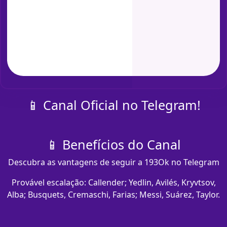
📱 Canal Oficial no Telegram!
📱 Benefícios do Canal
Descubra as vantagens de seguir a 193Ok no Telegram
Provável escalação: Callender; Yedlin, Avilés, Kryvtsov,
Alba; Busquets, Cremaschi, Farias; Messi, Suárez, Taylor.