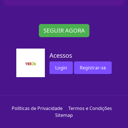
SEGUIR AGORA
Acessos
Login
Registrar-se
Políticas de Privacidade
Termos e Condições
Sitemap