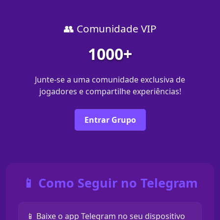
👥 Comunidade VIP
1000+
Junte-se a uma comunidade exclusiva de
jogadores e compartilhe experiências!
Entrar Grupo
📱 Como Seguir no Telegram
📱 Baixe o app Telegram no seu dispositivo