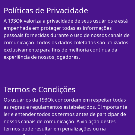
Políticas de Privacidade
A 193Ok valoriza a privacidade de seus usuários e está
empenhada em proteger todas as informações
pessoais fornecidas durante o uso de nossos canais de
comunicação. Todos os dados coletados são utilizados
exclusivamente para fins de melhoria contínua da
experiência de nossos jogadores.
Termos e Condições
Os usuários da 193Ok concordam em respeitar todas
as regras e regulamentos estabelecidos. É importante
ler e entender todos os termos antes de participar de
nossos canais de comunicação. A violação destes
termos pode resultar em penalizações ou na