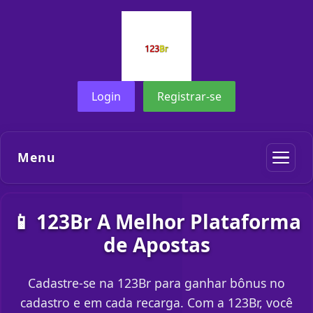
Login
Registrar-se
Menu
📱 123Br A Melhor Plataforma
de Apostas
Cadastre-se na 123Br para ganhar bônus no
cadastro e em cada recarga. Com a 123Br, você