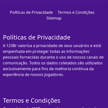
Políticas de Privacidade
Termos e Condições
Sitemap
Políticas de Privacidade
A 123Br valoriza a privacidade de seus usuários e está
empenhada em proteger todas as informações
pessoais fornecidas durante o uso de nossos canais de
comunicação. Todos os dados coletados são utilizados
exclusivamente para fins de melhoria contínua da
experiência de nossos jogadores.
Termos e Condições