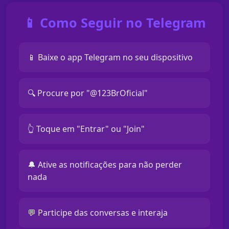
📱 Como Seguir no Telegram
📱 Baixe o app Telegram no seu dispositivo
🔍 Procure por "@123BrOficial"
👆 Toque em "Entrar" ou "Join"
🔔 Ative as notificações para não perder
nada
💬 Participe das conversas e interaja