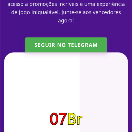
acesso a promoções incríveis e uma experiência
de jogo inigualável. Junte-se aos vencedores
agora!
SEGUIR NO TELEGRAM