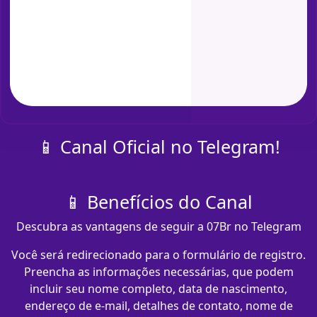
📱 Canal Oficial no Telegram!
📱 Benefícios do Canal
Descubra as vantagens de seguir a 07Br no Telegram
Você será redirecionado para o formulário de registro.
Preencha as informações necessárias, que podem
incluir seu nome completo, data de nascimento,
endereço de e-mail, detalhes de contato, nome de