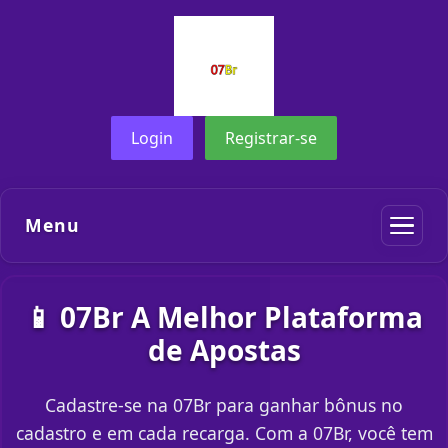
Login
Registrar-se
Menu
📱 07Br A Melhor Plataforma
de Apostas
Cadastre-se na 07Br para ganhar bônus no
cadastro e em cada recarga. Com a 07Br, você tem