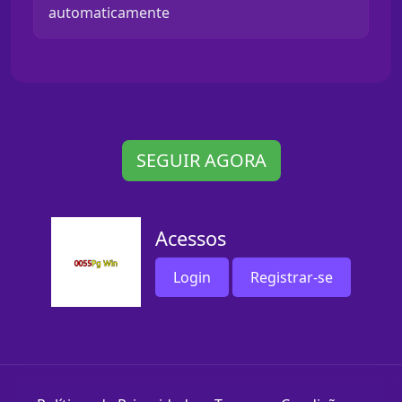
automaticamente
SEGUIR AGORA
Acessos
Login
Registrar-se