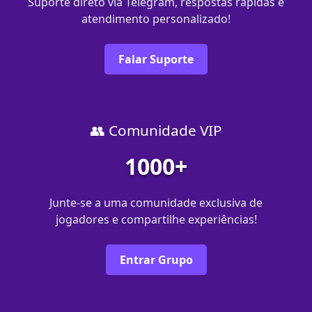
Suporte direto via Telegram, respostas rápidas e
atendimento personalizado!
Falar Suporte
👥 Comunidade VIP
1000+
Junte-se a uma comunidade exclusiva de
jogadores e compartilhe experiências!
Entrar Grupo