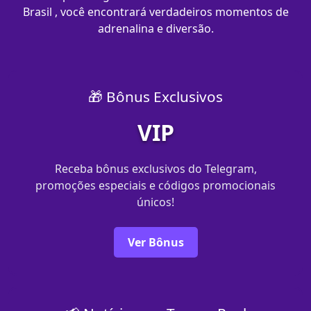
Brasil , você encontrará verdadeiros momentos de
adrenalina e diversão.
🎁 Bônus Exclusivos
VIP
Receba bônus exclusivos do Telegram,
promoções especiais e códigos promocionais
únicos!
Ver Bônus